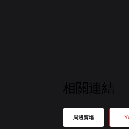
相關連結
周邊賣場
　Y