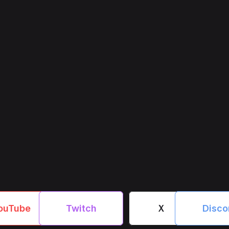
ouTube　
　Twitch　
　Ｘ　
　Disco