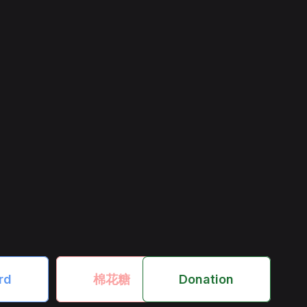
rd　
　棉花糖　
　Donation　